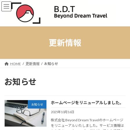
コ
ナ
ン
ビ
テ
ゲ
ン
ー
ツ
シ
へ
ョ
ス
ン
更新情報
キ
に
ッ
移
プ
動
HOME
更新情報
お知らせ
お知らせ
ホームページをリニューアルしました。
お知らせ
2025年10月16日
株式会社 Beyond Dream Travelのホームページ
をリニューアルいたしました。サービス情報は