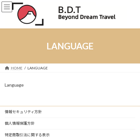
コ
ナ
ン
ビ
テ
ゲ
ン
ー
ツ
シ
へ
ョ
ス
ン
LANGUAGE
キ
に
ッ
移
プ
動
HOME
LANGUAGE
Language
情報セキュリティ方針
個人情報保護方針
特定商取引法に関する表示