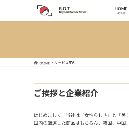
コ
ナ
HOME
ン
ビ
HOME
テ
ゲ
ン
ー
ツ
シ
へ
ョ
ス
ン
キ
に
ッ
移
HOME
サービス案内
プ
動
ご挨拶と企業紹介
はじめまして。当社は「女性らしさ」と「美
国内の厳選した商品はもちろん、韓国、中国